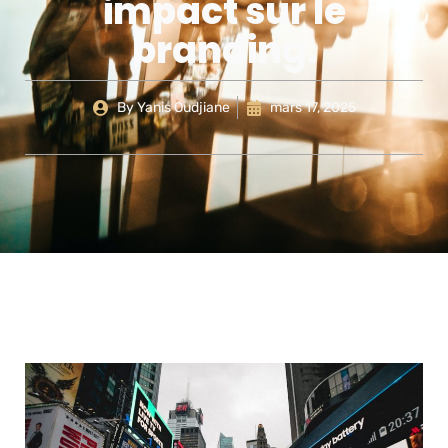
impact sur le
branding.
By
Yanis Oudjiane
mars 17, 2025