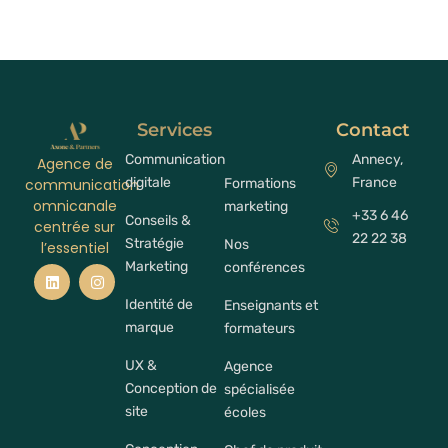
Services
Contact
Communication
Annecy,
Agence de
digitale
France
Formations
communication
omnicanale
marketing
+33 6 46
Conseils &
centrée sur
22 22 38
Stratégie
Nos
l’essentiel
Marketing
conférences
Identité de
Enseignants et
marque
formateurs
UX &
Agence
Conception de
spécialisée
site
écoles