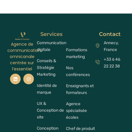
Services
Contact
Communication
Annecy,
Agence de
digitale
France
Formations
communication
omnicanale
marketing
+33 6 46
Conseils &
centrée sur
22 22 38
Stratégie
Nos
l’essentiel
Marketing
conférences
Identité de
Enseignants et
marque
formateurs
UX &
Agence
Conception de
spécialisée
site
écoles
Conception
Chef de produit